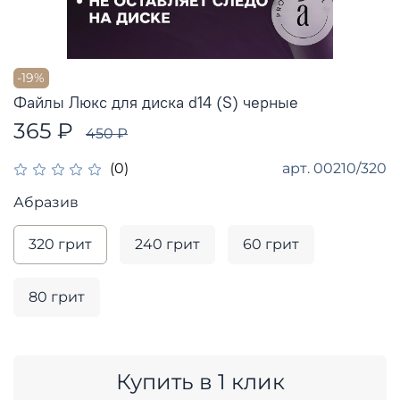
-19%
Файлы Люкс для диска d14 (S) черные
365 ₽
450 ₽
арт.
00210/320
(0)
Абразив
320 грит
240 грит
60 грит
80 грит
Купить в 1 клик