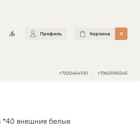
Профиль
Корзина
0
+79204641110
+79601190345
s *40 внешние белые