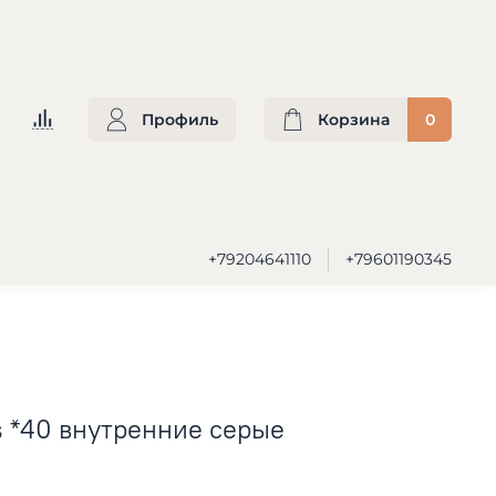
Профиль
Корзина
0
+79204641110
+79601190345
s *40 внутренние серые