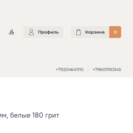
Профиль
Корзина
0
+79204641110
+79601190345
м, белые 180 грит