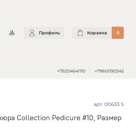
Профиль
Корзина
0
+79204641110
+79601190345
арт.
00633 S
юра Collection Pedicure #10, Размер