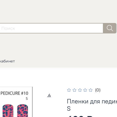
кабинет
(0)
Пленки для педик
S