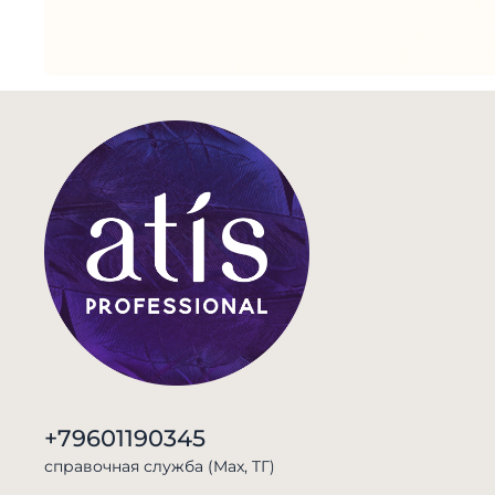
+79601190345
справочная служба (Max, TГ)