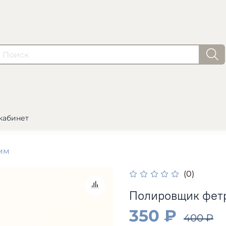
кабинет
мм
(0)
Полировщик фетр
350 ₽
400 ₽