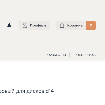
Профиль
Корзина
0
+79204641110
+79601190345
овый для дисков d14